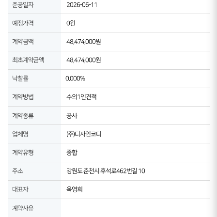
준공일자
2026-06-11
예정가격
0원
계약금액
48,474,000원
최초계약금액
48,474,000원
낙찰률
0.000%
계약방법
수의1인견적
계약종류
공사
업체명
(주)디자인코디
계약유형
종합
주소
강원도 춘천시 후석로462번길 10
대표자
옥영희
계약사유