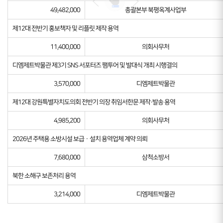
49,482,000
총괄본부 북평옥계사업부
제12대 전반기 홍보책자 및 리플릿 제작 용역
11,400,000
의회사무처
디엠제트박물관 제3기 SNS 서포터즈 팸투어 및 발대식 개최 시행결의
3,570,000
디엠제트박물관
제12대 강원특별자치도의회 전반기 의장 취임서한문 제작·발송 용역
4,985,200
의회사무처
2026년 주택용 소방시설 보급ㆍ설치 용역업체 계약 의뢰
7,680,000
삼척소방서
북한 소해구 보존처리 용역
3,214,000
디엠제트박물관