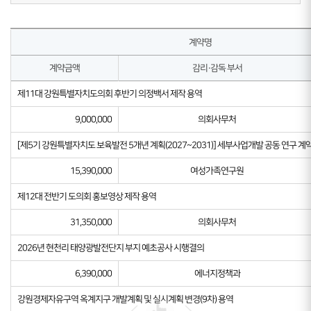
계약명
계약금액
감리·감독 부서
제11대 강원특별자치도의회 후반기 의정백서 제작 용역
9,000,000
의회사무처
[제5기 강원특별자치도 보육발전 5개년 계획(2027~2031)] 세부사업개발 공동 연구 계
15,390,000
여성가족연구원
제12대 전반기 도의회 홍보영상 제작 용역
31,350,000
의회사무처
2026년 현천리 태양광발전단지 부지 예초공사 시행결의
6,390,000
에너지정책과
강원경제자유구역 옥계지구 개발계획 및 실시계획 변경(9차) 용역