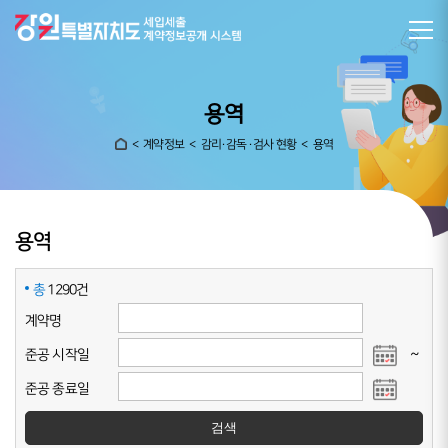
용역
계약정보
감리·감독 ·검사 현황
용역
용역
총
1290건
계약명
~
준공 시작일
준공 종료일