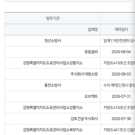
발주기관
업체명
계약일자
정선소방서
임계119안전센터 상
효림설비
2026-08-04
강원특별자치도도로관리사업소강릉지소
지방도418호선 조침
주식회사 대원소방
2026-08-03
홍천소방서
수의 계약[신청사 중앙
오브젝트
2026-07-31
강원특별자치도도로관리사업소강릉지소
지방도418호선 조침
강토건설 주식회사
2026-07-30
강원특별자치도도로관리사업소북부지소
지방도461호선 신읍