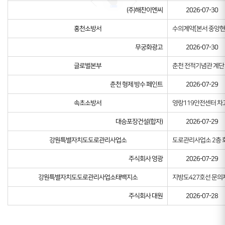
(주)해찬이엔씨
2026-07-30
홍천소방서
수의계약[본서 중앙현
무궁화광고
2026-07-30
글로벌본부
춘천 전적기념관 계단
춘천 형제 방수 페인트
2026-07-29
속초소방서
영랑119안전센터 차고
대승포장건설(합자)
2026-07-29
강원특별자치도도로관리사업소
도로관리사업소 2층 회
주식회사 영광
2026-07-29
강원특별자치도도로관리사업소태백지소
지방도427호선 문의
주식회사 대원
2026-07-28