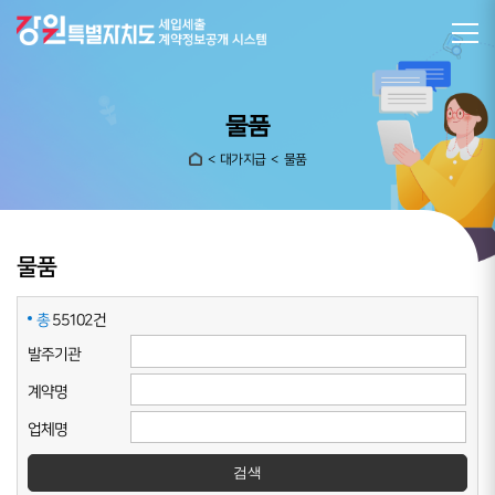
물품
대가지급
물품
물품
총
55102건
발주기관
계약명
업체명