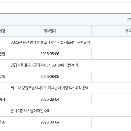
계
체명
계약일자
계
2026년 화천 광덕 숲길 조성사업 기술지도용역 시행결의
술원
2026-08-06
긴급기동대 구조공작차(83저6912) 에어컨 수리
TS
2026-08-05
제11대 강원특별자치도의회 후반기 의정백서 제작 용역
예당
2026-08-04
본서 2층 시스템 에어컨 수리
공조
2026-08-04