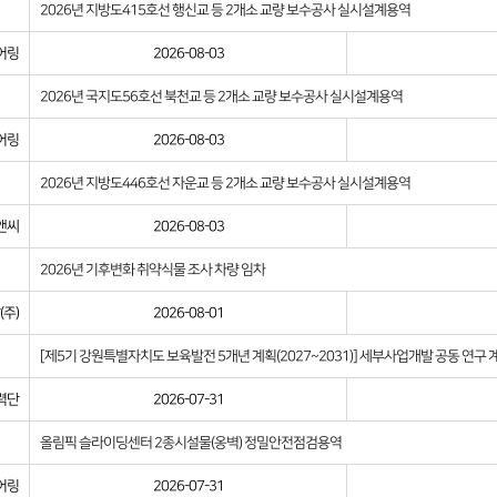
2026년 지방도415호선 행신교 등 2개소 교량 보수공사 실시설계용역
어링
2026-08-03
2026년 국지도56호선 북천교 등 2개소 교량 보수공사 실시설계용역
어링
2026-08-03
2026년 지방도446호선 자운교 등 2개소 교량 보수공사 실시설계용역
앤씨
2026-08-03
2026년 기후변화 취약식물 조사 차량 임차
주)
2026-08-01
[제5기 강원특별자치도 보육발전 5개년 계획(2027~2031)] 세부사업개발 공동 연구 
력단
2026-07-31
올림픽 슬라이딩센터 2종시설물(옹벽) 정밀안전점검용역
어링
2026-07-31