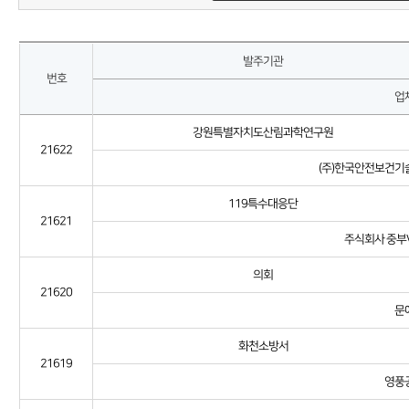
발주기관
번호
업
강원특별자치도산림과학연구원
21622
(주)한국안전보건기
119특수대응단
21621
주식회사 중부V
의회
21620
문
화천소방서
21619
영풍