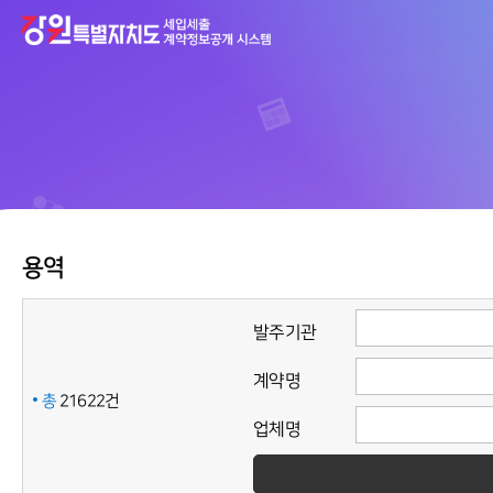
용역
발주기관
계약명
총
21622건
업체명