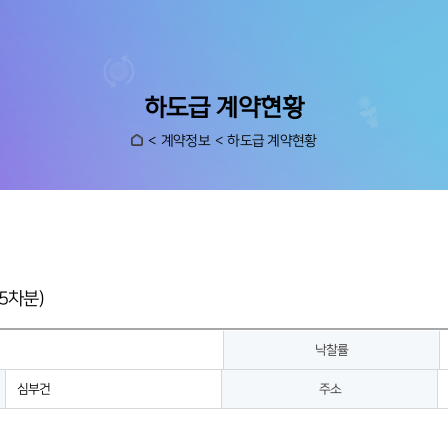
하도급 계약현황
계약정보
하도급 계약현황
5차분)
낙찰률
심부건
주소