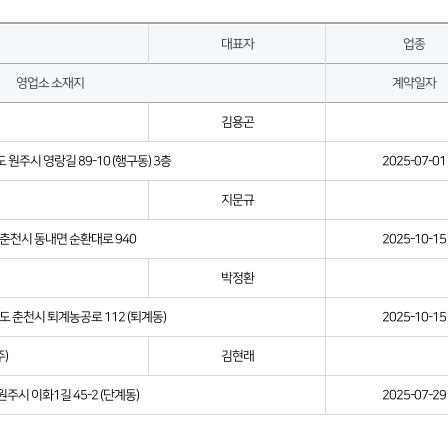
대표자
업종
영업소 소재지
계약일자
김용곤
원주시 영랑길 89-10 (행구동) 3층
2025-07-01
지문규
춘천시 동내면 순환대로 940
2025-10-15
박정환
 춘천시 퇴계농공로 112 (퇴계동)
2025-10-15
)
김현래
주시 이화1길 45-2 (단계동)
2025-07-29