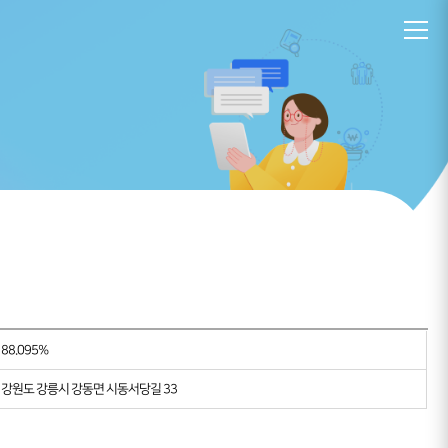
88.095%
강원도 강릉시 강동면 시동서당길 33