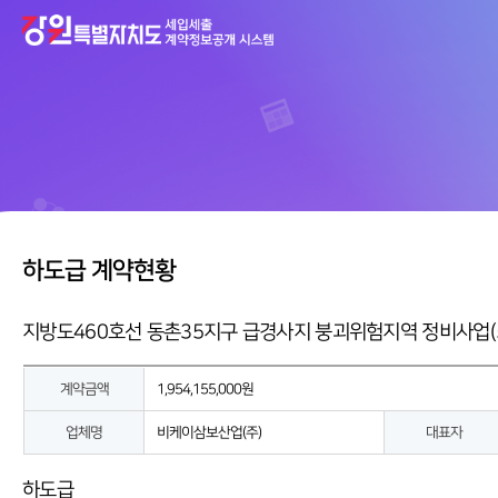
하도급 계약현황
지방도460호선 동촌35지구 급경사지 붕괴위험지역 정비사업(
계약금액
1,954,155,000원
업체명
비케이삼보산업(주)
대표자
하도급