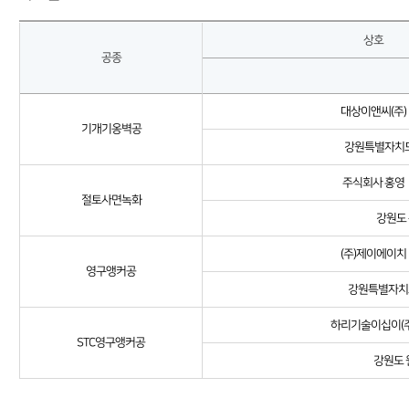
상호
공종
대상이앤씨(주)
기개기옹벽공
강원특별자치도 
주식회사 홍영
절토사면녹화
강원도 
(주)제이에이치
영구앵커공
강원특별자치도
하리기술이십이(주
STC영구앵커공
강원도 원