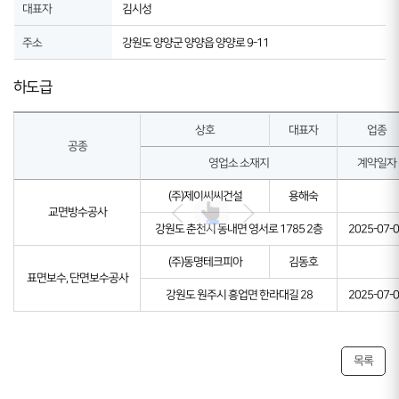
대표자
김시성
주소
강원도 양양군 양양읍 양양로 9-11
하도급
상호
대표자
업종
공종
영업소 소재지
계약일자
(주)제이씨씨건설
용해숙
교면방수공사
강원도 춘천시 동내면 영서로 1785 2층
2025-07-
(주)동명테크피아
김동호
표면보수, 단면보수공사
강원도 원주시 흥업면 한라대길 28
2025-07-
목록