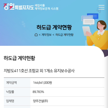
하도급 계약현황
계약정보
하도급 계약현황
하도급 계약현황
지방도411호선 조항교 외 1개소 유지보수공사
계약금액
144,641,000원
낙찰률
89.783%
업체명
양주건설(주)